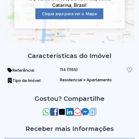
Catarina
,
Brasil
Clique aqui para ver o
Mapa
Características do Imóvel
114
(1155)
Referência:
Residencial
»
Apartamento
Tipo de Imóvel:
Gostou? Compartilhe
Receber mais Informações