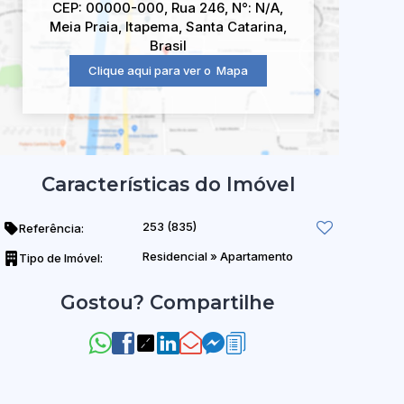
CEP: 00000-000
,
Rua 246
,
N°:
N/A
,
Meia Praia
,
Itapema
,
Santa Catarina
,
Brasil
Clique aqui para ver o
Mapa
Características do Imóvel
253
(835)
Referência:
Residencial
»
Apartamento
Tipo de Imóvel:
Gostou? Compartilhe