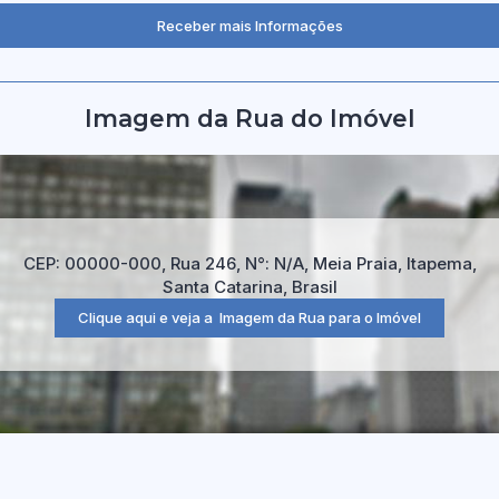
Imagem da Rua do Imóvel
CEP: 00000-000
,
Rua 246
,
N°:
N/A
,
Meia Praia
,
Itapema
,
Santa Catarina
,
Brasil
Clique aqui e veja a
Imagem da Rua
para o Imóvel