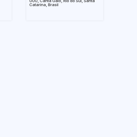
000, Canta Galo, Rio do Sul, Santa
Catarina, Brasil