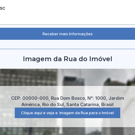
Imagem da Rua do Imóvel
CEP: 00000-000
,
Rua Dom Bosco
,
N°:
1000
,
Jardim
América
,
Rio do Sul
,
Santa Catarina
,
Brasil
Clique aqui e veja a
Imagem da Rua
para o Imóvel