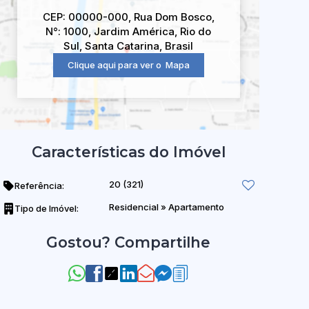
CEP: 00000-000
,
Rua Dom Bosco
,
N°:
1000
,
Jardim América
,
Rio do
Sul
,
Santa Catarina
,
Brasil
Clique aqui para ver o
Mapa
Características do Imóvel
20
(321)
Referência:
Residencial
»
Apartamento
Tipo de Imóvel:
Gostou? Compartilhe