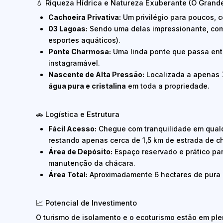
💧 Riqueza Hídrica e Natureza Exuberante (O Grande
Cachoeira Privativa:
Um privilégio para poucos, c
03 Lagoas:
Sendo uma delas impressionante, co
esportes aquáticos).
Ponte Charmosa:
Uma linda ponte que passa entr
instagramável.
Nascente de Alta Pressão:
Localizada a apenas 7
água pura e cristalina
em toda a propriedade.
🚗 Logística e Estrutura
Fácil Acesso:
Chegue com tranquilidade em qualq
restando apenas cerca de 1,5 km de estrada de c
Área de Depósito:
Espaço reservado e prático pa
manutenção da chácara.
Área Total:
Aproximadamente 6 hectares de pura n
📈 Potencial de Investimento
O turismo de isolamento e o ecoturismo estão em pl