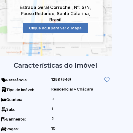
Estrada Geral Corruchel
,
N°:
S/N
,
Pouso Redondo
,
Santa Catarina
,
Brasil
Clique aqui para ver o
Mapa
Características do Imóvel
1298
(946)
Referência:
Residencial
»
Chácara
Tipo de Imóvel:
3
Quartos:
1
Sala:
2
Banheiros:
10
Vagas: