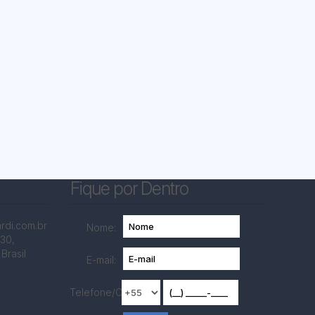
Fique por Dentro
rdi.com.br
Nome:
430
,
Brasil
E-mail:
Telefone/Celular: