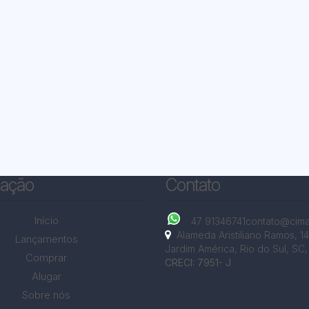
ação
Contato
Início
47 91346741
contato@cima
Alameda Aristiliano Ramos
,
1
Lançamentos
Jardim América
,
Rio do Sul
,
SC
,
Comprar
CRECI: 7951- J
Alugar
Sobre nós