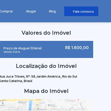
Comprar
Alugar
Blog
Fale conosco
Valores do Imóvel
R$
1.600,00
Preço de Aluguel (Diária)
Valores Diária
Localização do Imóvel
Rua Juca Thives
,
N°:
58
Jardim América
Rio do Sul
Santa Catarina, Brasil
Mapa do Imóvel