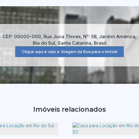
CEP: 00000-000
,
Rua Juca Thives
,
N°:
58
,
Jardim América
,
Rio do Sul
,
Santa Catarina
,
Brasil
Clique aqui e veja a
Imagem da Rua
para o Imóvel
Imóveis relacionados