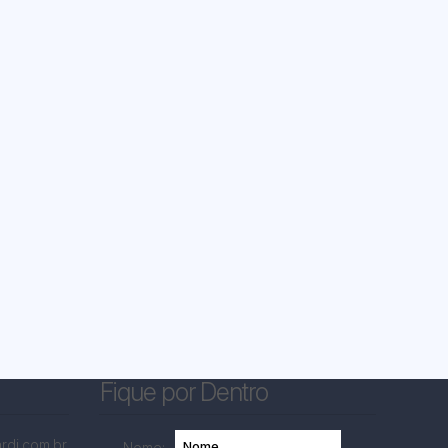
Fique por Dentro
rdi.com.br
Nome: