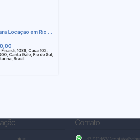
Casa para Locação em Rio do Sul - SC
50,00
 Finardi, 1086, Casa 102,
0, Canta Galo, Rio do Sul,
arina, Brasil
ação
Contato
Início
47 91346741
contato@cima