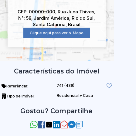
CEP: 00000-000
,
Rua Juca Thives
,
N°:
58
,
Jardim América
,
Rio do Sul
,
Santa Catarina
,
Brasil
Clique aqui para ver o
Mapa
Características do Imóvel
741
(439)
Referência:
Residencial
»
Casa
Tipo de Imóvel:
Gostou? Compartilhe