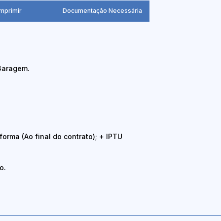
Imprimir
Documentação Necessária
 Garagem.
forma (Ao final do contrato); + IPTU
o.