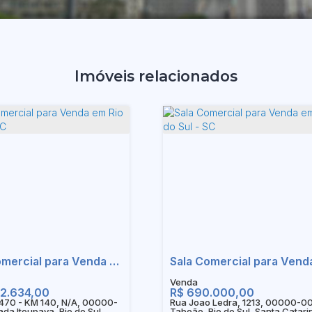
Imóveis relacionados
Sala Comercial para Venda em Rio do Sul - SC
2.634,00
R$
690.000,00
470 - KM 140, N/A, 00000-
Rua Joao Ledra, 1213, 00000-0
da Itoupava, Rio do Sul,
Taboão, Rio do Sul, Santa Catari