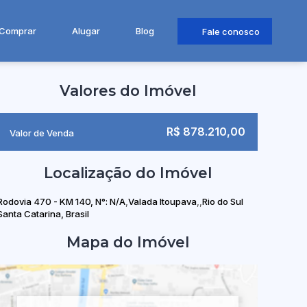
Comprar
Alugar
Blog
Fale conosco
Valores do Imóvel
R$
878.210,00
Valor de Venda
Localização do Imóvel
Rodovia 470 - KM 140
,
N°:
N/A
Valada Itoupava
Rio do Sul
Santa Catarina, Brasil
Mapa do Imóvel