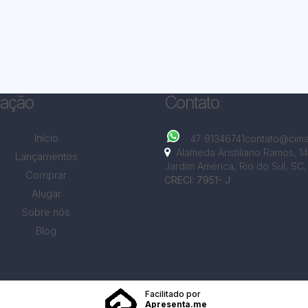
ação
Contato
Início
47 91346741
contato@cima
Alameda Aristiliano Ramos
,
1
Lançamentos
Jardim América
,
Rio do Sul
,
SC
,
Comprar
CRECI: 7951- J
Alugar
Sobre nós
Blog