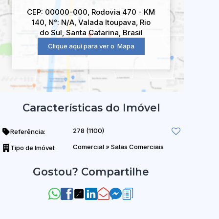
CEP: 00000-000
,
Rodovia 470 - KM
140
,
N°:
N/A
,
Valada Itoupava
,
Rio
do Sul
,
Santa Catarina
,
Brasil
Clique aqui para ver o
Mapa
Características do Imóvel
278
(1100)
Referência:
Comercial
»
Salas Comerciais
Tipo de Imóvel:
Gostou? Compartilhe