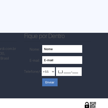
Fique por Dentro
rdi.com.br
Nome:
430
,
Brasil
E-mail:
Telefone/Celular: