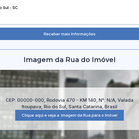
Imagem da Rua do Imóvel
CEP: 00000-000
,
Rodovia 470 - KM 140
,
N°:
N/A
,
Valada
Itoupava
,
Rio do Sul
,
Santa Catarina
,
Brasil
Clique aqui e veja a
Imagem da Rua
para o Imóvel