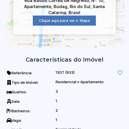
Rua Basílio Correa de Negredo
,
N°:
10
,
Apartamento
,
Budag
,
Rio do Sul
,
Santa
Catarina
,
Brasil
Clique aqui para ver o
Mapa
Características do Imóvel
1307
(933)
Referência:
Residencial
»
Apartamento
Tipo de Imóvel:
3
Quartos:
1
Sala:
2
Banheiros:
1
Vaga: