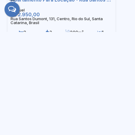
R$
2.950,00
Rua Santos Dumont, 131, Centro, Rio do Sul, Santa
Catarina, Brasil
3
2
200m²
1
1
Apartamento, Canoas - Rio do Sul
R$
1.400,00
Rua Jaraguá, 45, Apto 03, Canoas, Rio do Sul, Santa