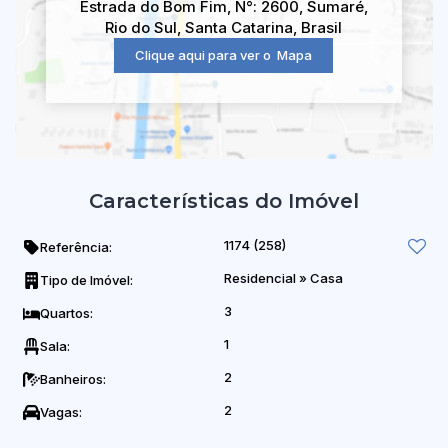
Estrada do Bom Fim
,
N°:
2600
,
Sumaré
,
Rio do Sul
,
Santa Catarina
,
Brasil
Clique aqui para ver o
Mapa
Características do Imóvel
1174
(258)
Referência:
Residencial
»
Casa
Tipo de Imóvel:
3
Quartos:
1
Sala:
2
Banheiros:
2
Vagas: