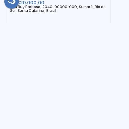
R$
320.000,00
Rua Ruy Barbosa, 2040, 00000-000, Sumaré, Rio do
Sul, Santa Catarina, Brasil
Casa para Venda em Rio do Sul - SC
R$
150.000,00
Rua Ruy Barbosa esquina Beco Alfonso Gutz, 2233,
00000-000, Sumaré, Rio do Sul, Santa Catarina,
Brasil