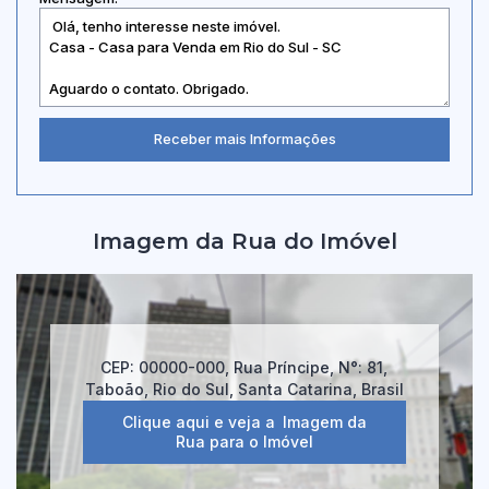
Imagem da Rua do Imóvel
CEP: 00000-000
,
Rua Príncipe
,
N°:
81
,
Taboão
,
Rio do Sul
,
Santa Catarina
,
Brasil
Clique aqui e veja a
Imagem da
Rua
para o Imóvel