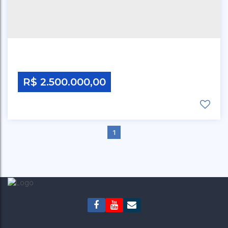
R$
2.500.000,00
1
CEP: 00000-000
,
ESTRADA TIFA SANTA ISABEL
,
N°:
N/A
,
POUSO REDONDO
,
SANTA CATARINA
,
BRASIL