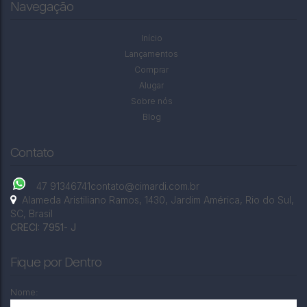
Navegação
Início
Lançamentos
Comprar
Alugar
Sobre nós
Blog
Contato
47 91346741
contato@cimardi.com.br
Alameda Aristiliano Ramos
,
1430
,
Jardim América
,
Rio do Sul
,
SC
,
Brasil
CRECI: 7951- J
Fique por Dentro
Nome: