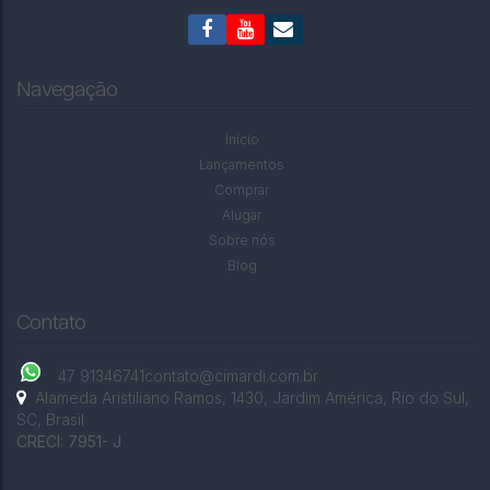
CEP: 00000-000
,
RUA SETE DE SETEMBRO
,
N°:
N/A
,
MOSQUITO
,
AGRONÔMICA
,
SANTA CATARINA
,
BRASIL
Navegação
Início
Lançamentos
Comprar
Alugar
Sobre nós
Blog
Contato
47 91346741
contato@cimardi.com.br
Alameda Aristiliano Ramos
,
1430
,
Jardim América
,
Rio do Sul
,
SC
,
Brasil
CRECI: 7951- J