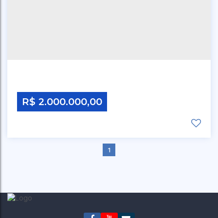
R$
2.000.000,00
1
CEP: 00000-000
,
RUA 1 DE MAIO
,
N°:
N/A
,
JARDIM