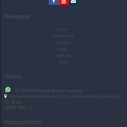
AMÉRICA
,
RIO DO SUL
,
SANTA CATARINA
,
BRASIL
Navegação
Início
Lançamentos
Comprar
Alugar
Sobre nós
Blog
Contato
47 91346741
contato@cimardi.com.br
Alameda Aristiliano Ramos
,
1430
,
Jardim América
,
Rio do Sul
,
SC
,
Brasil
CRECI: 7951- J
Fique por Dentro