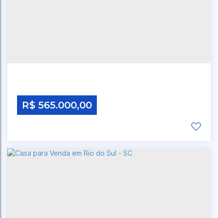
CEP: 00000-000
,
RUA OSVALDO WILVERT
,
N°:
33
,
BREMER
,
RIO DO SUL
,
SANTA CATARINA
,
BRASIL
R$
565.000,00
CEP: 00000-000
,
RUA DOS QUINTINOS
,
N°:
930
,