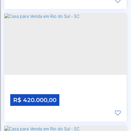
CEP: 00000-000
,
RUA ANTONIO JOSÉ POLEZA
,
N°:
656
,
BREMER
,
RIO DO SUL
,
SANTA CATARINA
,
BRASIL
R$
420.000,00