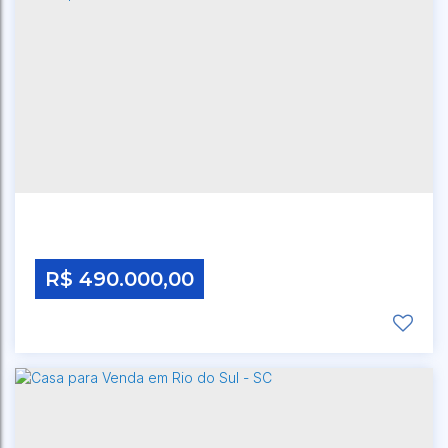
CEP: 00000-000
,
RUA TOCANTINS
,
N°:
308
,
BREMER
,
RIO DO SUL
,
SANTA CATARINA
,
BRASIL
R$
490.000,00