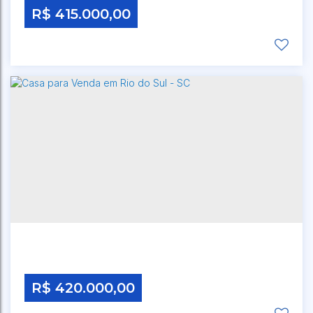
R$
415.000,00
CEP: 00000-000
,
RUA DOS QUINTINOS
,
N°:
930
,
BREMER
,
RIO DO SUL
,
SANTA CATARINA
,
BRASIL
R$
420.000,00