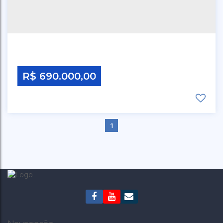
BREMER
,
RIO DO SUL
,
SANTA CATARINA
,
BRASIL
R$
690.000,00
1
CEP: 00000-000
,
ESTRADA BLUMENAU
,
N°:
1955
,
BREMER
,
RIO DO SUL
,
SANTA CATARINA
,
BRASIL