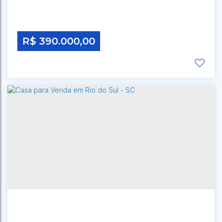
R$
390.000,00
CEP: 00000-000
,
RUA ALVINO HOFFMANN
,
N°:
60
,
BREMER
,
RIO DO SUL
,
SANTA CATARINA
,
BRASIL