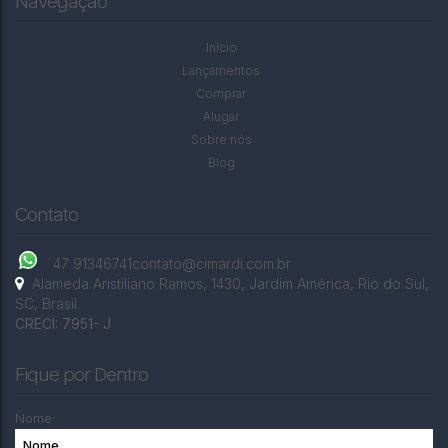
Navegação
Início
Lançamentos
Comprar
Alugar
Sobre nós
Blog
Contato
47 91346741
contato@cimardi.com.br
Alameda Aristiliano Ramos
,
1430
,
Jardim América
,
Rio do Sul
,
SC
,
Brasil
CRECI: 7951- J
Fique por Dentro
Nome: