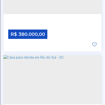
BREMER
,
RIO DO SUL
,
SANTA CATARINA
,
BRASIL
R$
380.000,00
CEP: 00000-000
,
RUA MANOEL SOARES
,
N°:
380
,
BREMER
,
RIO DO SUL
,
SANTA CATARINA
,
BRASIL