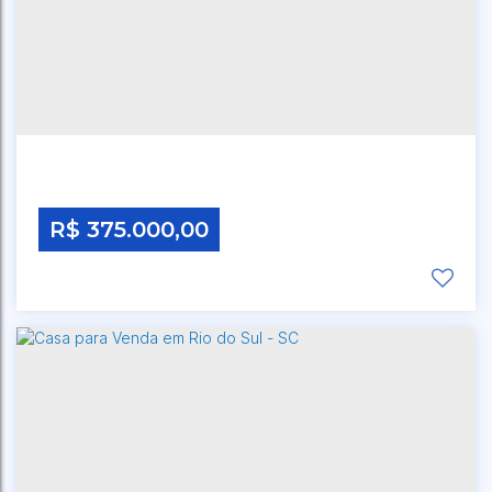
R$
375.000,00
CEP: 00000-000
,
RUA DOS QUINTINOS
,
N°:
930
,