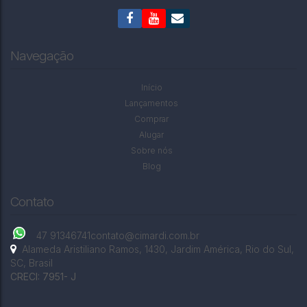
CEP: 00000-000
,
RUA MARIA AUXILIADORA
,
N°:
210
,
APTO 00
,
EUGÊNIO SCHNEIDER
,
RIO DO SUL
,
SANTA CATARINA
,
BRASIL
Navegação
Início
Lançamentos
Comprar
Alugar
Sobre nós
Blog
Contato
47 91346741
contato@cimardi.com.br
Alameda Aristiliano Ramos
,
1430
,
Jardim América
,
Rio do Sul
,
SC
,
Brasil
CRECI: 7951- J