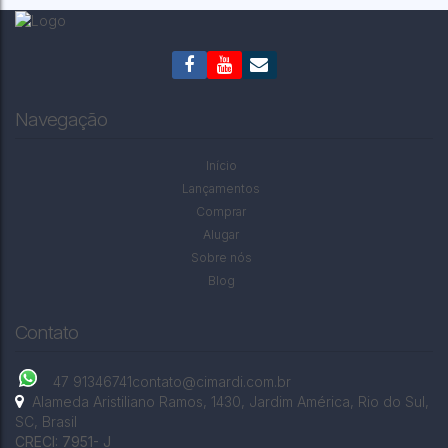
Navegação
Início
Lançamentos
Comprar
Alugar
Sobre nós
Blog
Contato
47 91346741
contato@cimardi.com.br
Alameda Aristiliano Ramos
,
1430
,
Jardim América
,
Rio do Sul
,
SC
,
Brasil
CRECI: 7951- J