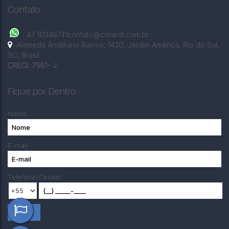
Contato
47 91346741
contato@cimardi.com.br
Alameda Aristiliano Ramos
,
1430
,
Jardim América
,
Rio do Sul
,
SC
,
Brasil
CRECI: 7951- J
Fique por Dentro
Nome:
E-mail:
Telefone/Celular: