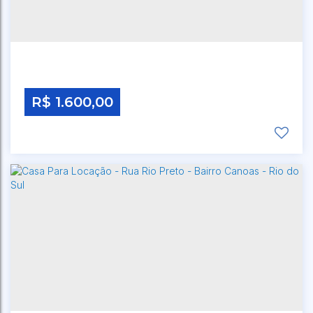
SUL
,
SANTA CATARINA
,
BRASIL
2
Dormitório(s)
1
Banheiro(s)
1
Sala(s)
1
Vaga(s)
R$
1.600,00
CEP: 00000-000
,
RUA JARAGUA
,
N°:
45
,
CANOAS
,
RIO DO SUL
,
SANTA CATARINA
,
BRASIL