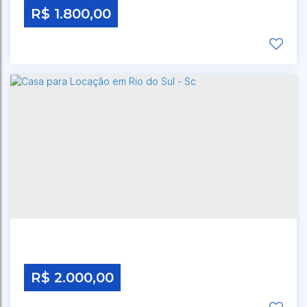
R$
1.800,00
CEP: 89164-114
,
BECO LÍDIO PIVA
,
N°:
68
,
CANOAS
,
RIO DO SUL
,
SANTA CATARINA
,
BRASIL
R$
2.000,00