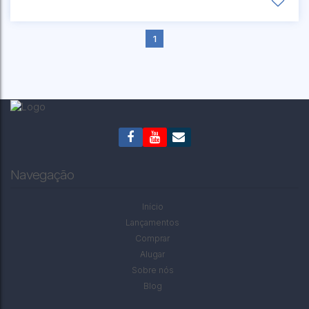
1
CEP: 00000-000
,
RUA FREI STANISLAU
,
N°:
55
,
CANOAS
,
RIO DO SUL
,
SANTA CATARINA
,
BRASIL
Navegação
Início
Lançamentos
Comprar
Alugar
Sobre nós
Blog