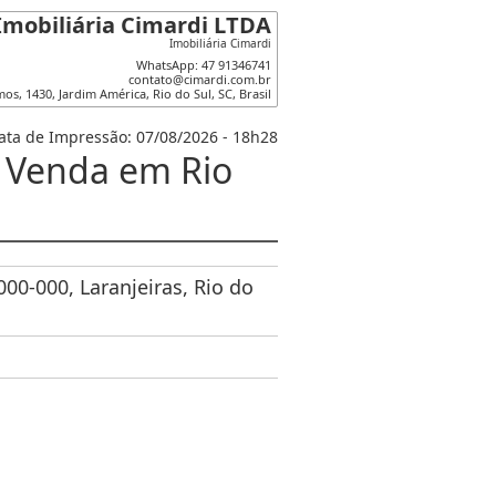
Imobiliária Cimardi LTDA
Imobiliária Cimardi
WhatsApp: 47 91346741
contato@cimardi.com.br
amos
,
1430
,
Jardim América
,
Rio do Sul
,
SC
,
Brasil
ata de Impressão: 07/08/2026 - 18h28
 Venda em Rio
0-000, Laranjeiras, Rio do